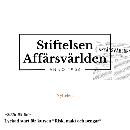
Nyheter!
~2026-05-06~
Lyckad start för kursen ”Risk, makt och pengar”