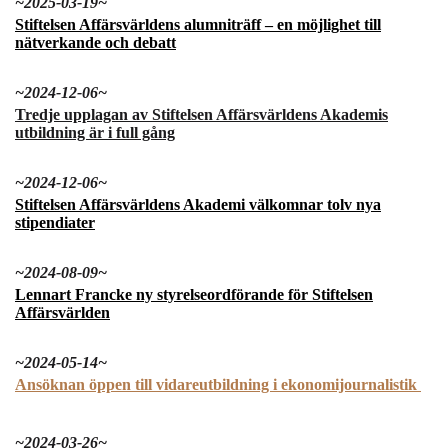
~2025-03-19~
Stiftelsen Affärsvärldens alumniträff – en möjlighet till
nätverkande och debatt
~2024-12-06~
Tredje upplagan av Stiftelsen Affärsvärldens Akademis
utbildning är i full gång
~2024-12-06~
Stiftelsen Affärsvärldens Akademi välkomnar tolv nya
stipendiater
~2024-08-09~
Lennart Francke ny styrelseordförande för Stiftelsen
Affärsvärlden
~2024-05-14~
Ansöknan öppen till v
idareutbildning i ekonomijournalistik
~2024-03-26~