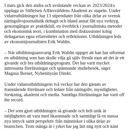
I mars gick den andra och avslutande veckan av 2023/2024:s
upplaga av Stiftelsen Affärsvärldens Akademi av stapeln. Under
vidareutbildningen har 13 stipendiater från olika delar av svensk
näringslivsjournalistik deltagit och bland annat fått nya verktyg,
genomgångar av praktikfall, en överblick i journalistiska metoder
och ekonomisk teori, i kombination med diskussioner kring
deltagarnas egna erfarenheter och reflektioner. Utbildningen leds
av ekonomijournalisten Erik Wahlin.
– När utbildningsansvarig Erik Wahlin uppger att han har utformat
en utbildning som han skulle vilja gå själv förstår man att det är ett
givande och bra utbildningsprogram. Det har varit mycket
intressanta föreläsningar och spännande studiebesök, säger
Magnus Bernet, Nyhetsbyrån Direkt.
Under vidareutbildningens två veckor har den gästats av
framstående föreläsare och ledare från näringsliv, myndigheter,
forskning, akademi och media. Samtliga föreläsningar har varit off
the record.
– Det som gjort utbildningen så givande och helt unik är
möjligheten att vara med likasinnade och samtidigt få en massa
nya intryck samt perspektiv från människor i olika delar av
branschen. Trots många år i yrket har jag lärt mig nytt och känt