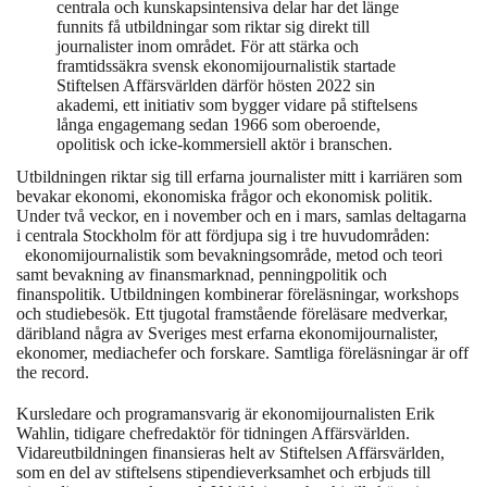
centrala och kunskapsintensiva delar har det länge
funnits få utbildningar som riktar sig direkt till
journalister inom området. För att stärka och
framtidssäkra svensk ekonomijournalistik startade
Stiftelsen Affärsvärlden därför hösten 2022 sin
akademi, ett initiativ som bygger vidare på stiftelsens
långa engagemang sedan 1966 som oberoende,
opolitisk och icke-kommersiell aktör i branschen.
Utbildningen riktar sig till erfarna journalister mitt i karriären som
bevakar ekonomi, ekonomiska frågor och ekonomisk politik.
Under två veckor, en i november och en i mars, samlas deltagarna
i centrala Stockholm för att fördjupa sig i tre huvudområden:
ekonomijournalistik som bevakningsområde, metod och teori
samt bevakning av finansmarknad, penningpolitik och
finanspolitik. Utbildningen kombinerar föreläsningar, workshops
och studiebesök. Ett tjugotal framstående föreläsare medverkar,
däribland några av Sveriges mest erfarna ekonomijournalister,
ekonomer, mediachefer och forskare. Samtliga föreläsningar är off
the record.
Kursledare och programansvarig är ekonomijournalisten Erik
Wahlin, tidigare chefredaktör för tidningen Affärsvärlden.
Vidareutbildningen finansieras helt av Stiftelsen Affärsvärlden,
som en del av stiftelsens stipendieverksamhet och erbjuds till