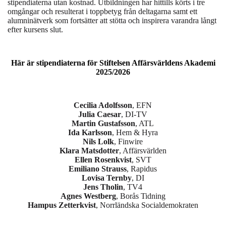
stipendiaterna utan kostnad. Utbildningen har hittills körts i tre
omgångar och resulterat i toppbetyg från deltagarna samt ett
alumninätverk som fortsätter att stötta och inspirera varandra långt
efter kursens slut.
Här är stipendiaterna för Stiftelsen Affärsvärldens Akademi
2025/2026
Cecilia Adolfsson
, EFN
Julia Caesar
, DI-TV
Martin Gustafsson
, ATL
Ida Karlsson
, Hem & Hyra
Nils Lolk
, Finwire
Klara Matsdotter
, Affärsvärlden
Ellen Rosenkvist
, SVT
Emiliano Strauss
, Rapidus
Lovisa Ternby
, DI
Jens Tholin
, TV4
Agnes Westberg
, Borås Tidning
Hampus Zetterkvist
, Norrländska Socialdemokraten